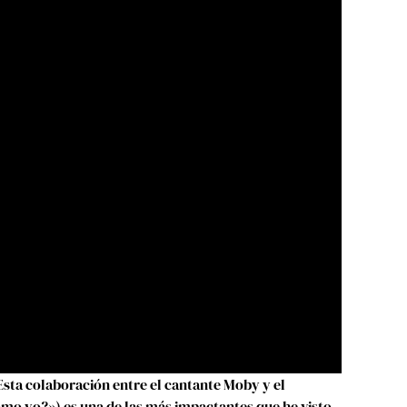
Esta colaboración entre el cantante Moby y el
como yo?») es una de las más impactantes que he visto