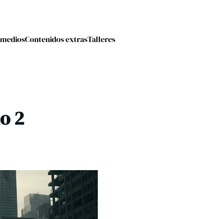
 medios
Contenidos extras
Talleres
o 2