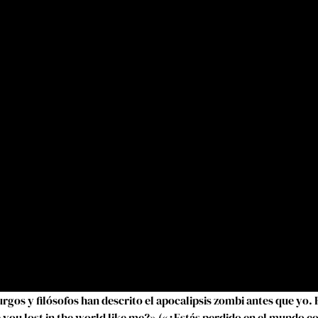
rgos y filósofos han descrito el apocalipsis zombi antes que yo. 
re you lost in the world like me?» («¿Estás perdido en el mundo 